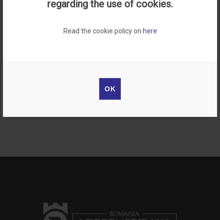
regarding the use of cookies.
Detalii eveniment
Read the cookie policy on
here
Universitatea „1 Decembrie 1918" din Alba Iulia va acorda
Domnului
Prof. univ. dr. Petru Iluţ
, de la Universitatea
„Babeş-Bolyai" Cluj-Napoca, titlul de
Doctor Honoris Causa
,
în data de
25 octombrie 2019
, ora
12:00
, în
Sala Senatului
.
OK